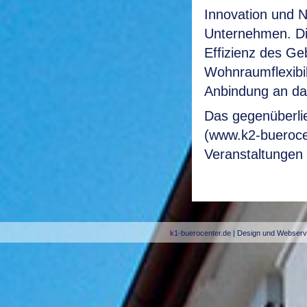
Innovation und Na
Unternehmen. Die
Effizienz des Ge
Wohnraumflexibil
Anbindung an da
Das gegenüberl
(www.k2-bueroce
Veranstaltungen 
k1-buerocenter.de
| Design und Webserv